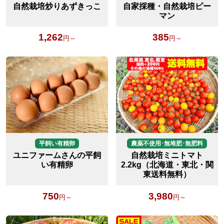
自然栽培炒りあずきっこ
自家採種・自然栽培ピー
マン
1,262
385
円～
円～
平飼い有精卵
農薬不使用･無堆肥･無肥料
ユニファームさんの平飼
自然栽培ミニトマト
い有精卵
2.2kg（北海道・東北・関
東送料無料）
750
3,980
円～
円～