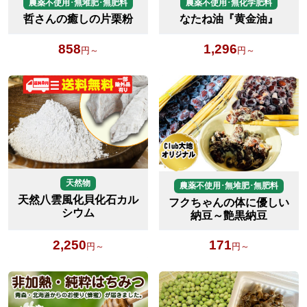
農薬不使用･無堆肥･無肥料
農薬不使用･無化学肥料
哲さんの癒しの片栗粉
なたね油『黄金油』
858
1,296
円～
円～
天然物
農薬不使用･無堆肥･無肥料
天然八雲風化貝化石カル
フクちゃんの体に優しい
シウム
納豆～艶黒納豆
2,250
171
円～
円～