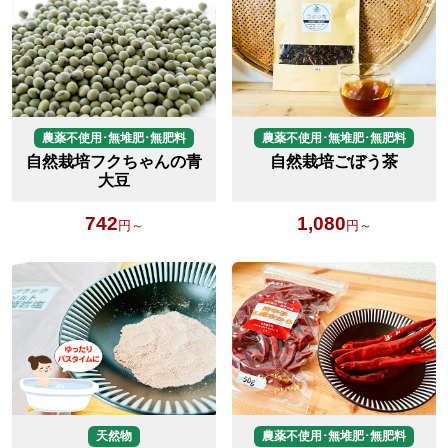
農薬不使用･無堆肥･無肥料
農薬不使用･無堆肥･無肥料
自然栽培フクちゃんの青
自然栽培ごぼう茶
大豆
742
1,080
円～
円～
天然物
農薬不使用･無堆肥･無肥料