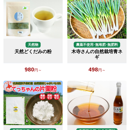
天然物
農薬不使用･無堆肥･無肥料
天然どくだみの粉
木寺さんの自然栽培青ネ
ギ
980
498
円～
円～