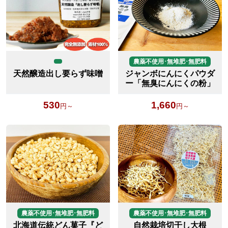
農薬不使用･無堆肥･無肥料
天然醸造出し要らず味噌
ジャンボにんにくパウダ
ー「無臭にんにくの粉」
530
1,660
円～
円～
農薬不使用･無堆肥･無肥料
農薬不使用･無堆肥･無肥料
北海道伝統どん菓子『ど
自然栽培切干し大根