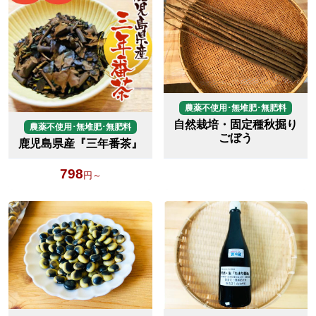
農薬不使用･無堆肥･無肥料
自然栽培・固定種秋掘り
農薬不使用･無堆肥･無肥料
ごぼう
鹿児島県産『三年番茶』
798
円～