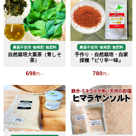
農薬不使用･無堆肥･無肥料
農薬不使用･無堆肥･無肥料
自然栽培大葉茶（青しそ
手作り・自然栽培・自家
茶）
採種『ピリ辛一味』
698
780
円～
円～