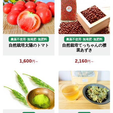
農薬不使用･無堆肥･無肥料
農薬不使用･無堆肥･無肥料
自然栽培太陽のトマト
自然栽培てっちゃんの襟
裳あずき
1,600
2,160
円～
円～