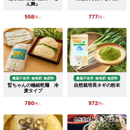
ん舞』
558
777
円～
円～
農薬不使用･無堆肥･無肥料
農薬不使用･無堆肥･無肥料
晢ちゃんの極細乾麺 冷
自然栽培長ネギの粉末
麦タイプ
780
972
円～
円～