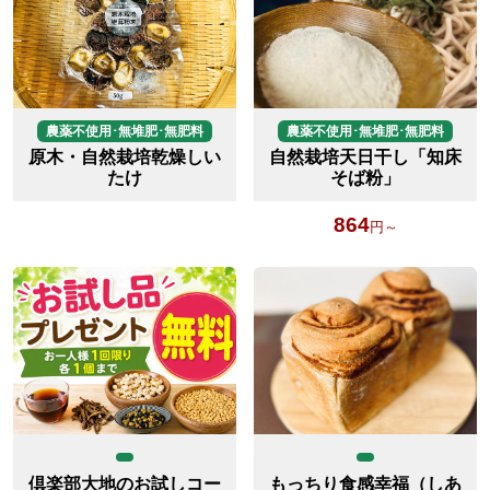
農薬不使用･無堆肥･無肥料
農薬不使用･無堆肥･無肥料
原木・自然栽培乾燥しい
自然栽培天日干し「知床
たけ
そば粉」
864
円～
倶楽部大地のお試しコー
もっちり食感幸福（しあ