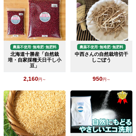
農薬不使用･無堆肥･無肥料
農薬不使用･無堆肥･無肥料
北海道十勝産「自然栽
中西さんの自然栽培切干
培・自家採種天日干し小
しごぼう
豆」
2,160
950
円～
円～