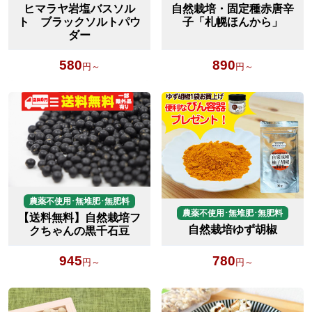
ヒマラヤ岩塩バスソル
自然栽培・固定種赤唐辛
ト ブラックソルトパウ
子「札幌ほんから」
ダー
580
890
円～
円～
農薬不使用･無堆肥･無肥料
農薬不使用･無堆肥･無肥料
【送料無料】自然栽培フ
自然栽培ゆず胡椒
クちゃんの黒千石豆
945
780
円～
円～