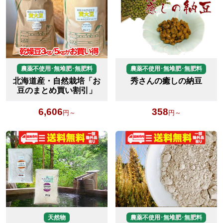
農薬不使用･無堆肥･無肥料
農薬不使用･無堆肥･無肥料
北海道産・自然栽培「お
秀さんの癒しの納豆
豆のまとめ買い割引」
6,606
358
円～
円～
天然物
農薬不使用･無堆肥･無肥料