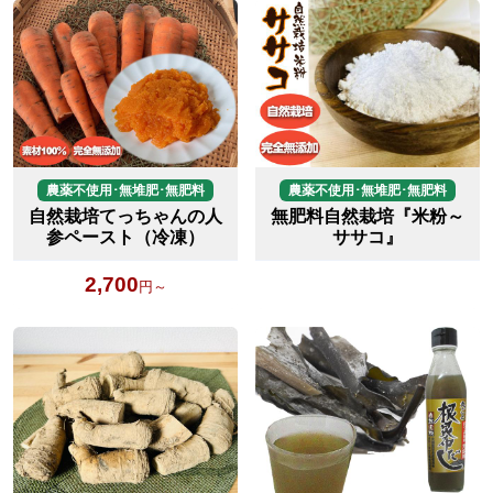
農薬不使用･無堆肥･無肥料
農薬不使用･無堆肥･無肥料
自然栽培てっちゃんの人
無肥料自然栽培『米粉～
参ペースト（冷凍）
ササコ』
2,700
円～