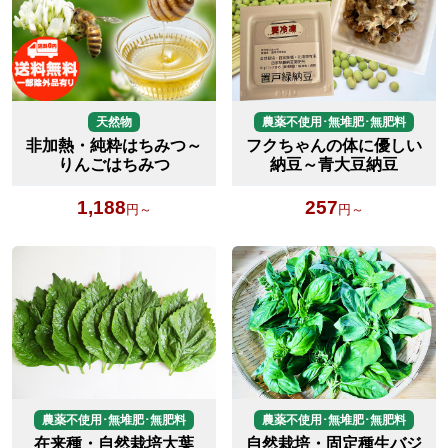
天然物
農薬不使用･無堆肥･無肥料
非加熱・純粋はちみつ～
フクちゃんの体に優しい
りんごはちみつ
納豆～青大豆納豆
1,188
257
円～
円～
農薬不使用･無堆肥･無肥料
農薬不使用･無堆肥･無肥料
在来種・自然栽培大葉
自然栽培・固定種生バジ