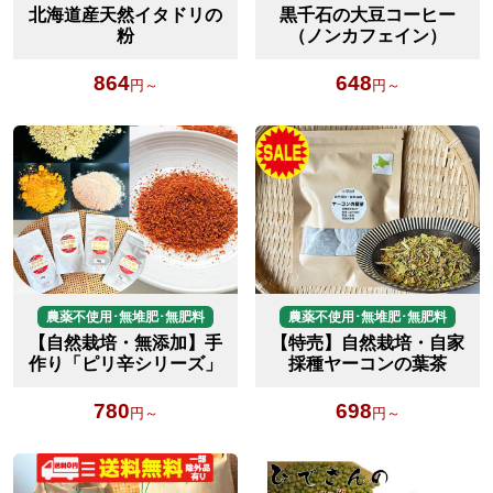
北海道産天然イタドリの
黒千石の大豆コーヒー
粉
（ノンカフェイン）
864
648
円～
円～
農薬不使用･無堆肥･無肥料
農薬不使用･無堆肥･無肥料
【自然栽培・無添加】手
【特売】自然栽培・自家
作り「ピリ辛シリーズ」
採種ヤーコンの葉茶
780
698
円～
円～