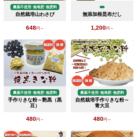
農薬不使用･無堆肥･無肥料
自然栽培山わさび
無添加根昆布だし
648
1,200
円～
円～
農薬不使用･無堆肥･無肥料
農薬不使用･無堆肥･無肥料
手作りきな粉～艶黒（黒
自然栽培手作りきな粉～
豆）
青大豆
480
480
円～
円～