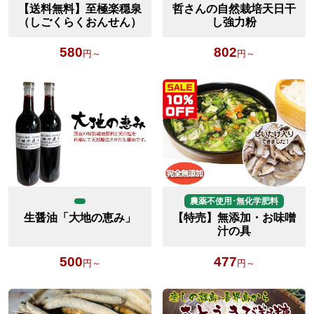
【送料無料】至極楽穏泉
哲さんの自然栽培天日干
（しごくらくおんせん）
し強力粉
580
802
円～
円～
農薬不使用･無化学肥料
生醤油「大地の恵み」
【特売】無添加・お味噌
汁の具
500
477
円～
円～