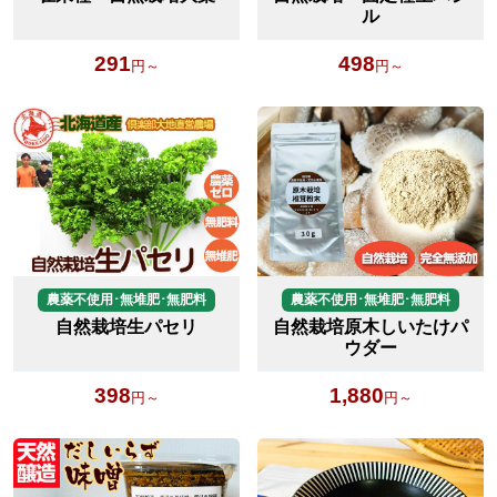
ル
291
498
円～
円～
農薬不使用･無堆肥･無肥料
農薬不使用･無堆肥･無肥料
自然栽培生パセリ
自然栽培原木しいたけパ
ウダー
398
1,880
円～
円～