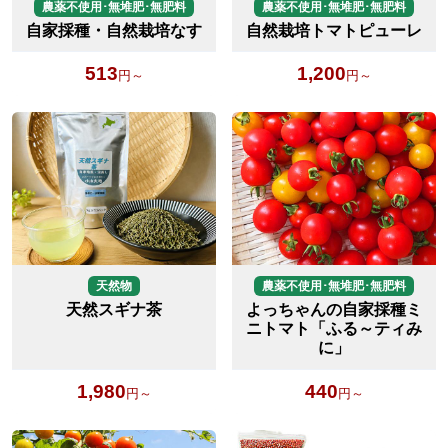
農薬不使用･無堆肥･無肥料
農薬不使用･無堆肥･無肥料
自家採種・自然栽培なす
自然栽培トマトピューレ
513
1,200
円～
円～
天然物
農薬不使用･無堆肥･無肥料
天然スギナ茶
よっちゃんの自家採種ミ
ニトマト「ふる～ティみ
に」
1,980
440
円～
円～