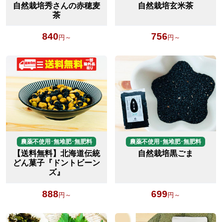
自然栽培秀さんの赤穂麦
自然栽培玄米茶
茶
840
756
円～
円～
農薬不使用･無堆肥･無肥料
農薬不使用･無堆肥･無肥料
【送料無料】北海道伝統
自然栽培黒ごま
どん菓子『ドントビーン
ズ』
888
699
円～
円～