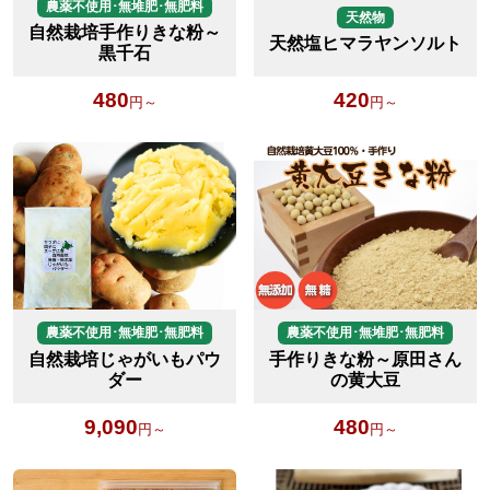
農薬不使用･無堆肥･無肥料
天然物
自然栽培手作りきな粉～
天然塩ヒマラヤンソルト
黒千石
480
420
円～
円～
農薬不使用･無堆肥･無肥料
農薬不使用･無堆肥･無肥料
自然栽培じゃがいもパウ
手作りきな粉～原田さん
ダー
の黄大豆
9,090
480
円～
円～