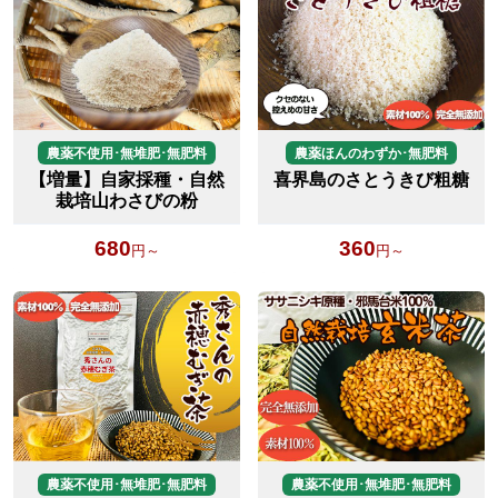
農薬不使用･無堆肥･無肥料
農薬ほんのわずか･無肥料
【増量】自家採種・自然
喜界島のさとうきび粗糖
栽培山わさびの粉
680
360
円～
円～
農薬不使用･無堆肥･無肥料
農薬不使用･無堆肥･無肥料