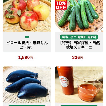
農薬不使用･無堆肥･無肥料
ピロール農法・無袋りん
【特売】自家採種・自然
ご（赤）
栽培ズッキーニ
1,890
336
円～
円～