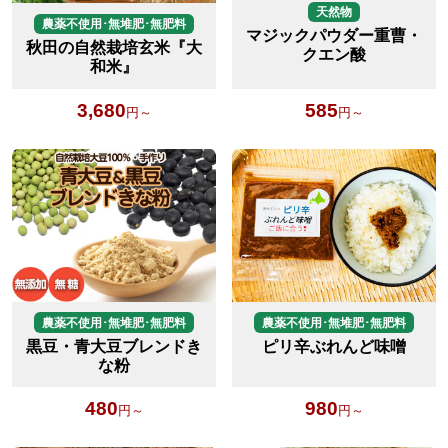
天然物
農薬不使用･無堆肥･無肥料
マジックパウダー重曹・
秋田の自然栽培玄米『大
クエン酸
和米』
3,680
585
円～
円～
農薬不使用･無堆肥･無肥料
農薬不使用･無堆肥･無肥料
黒豆・青大豆ブレンドき
ピリ辛ぶれんど味噌
な粉
480
980
円～
円～