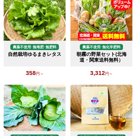
農薬不使用･無堆肥･無肥料
農薬不使用･無化学肥料
自然栽培ゆるまきレタス
朝霧の野菜セット(北海
道・関東送料無料）
358
3,312
円～
円～