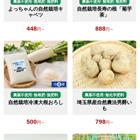
農薬不使用･無堆肥･無肥料
農薬不使用･無堆肥･無肥料
よっちゃんの自然栽培キ
自然栽培長寿の根「菊芋
ャベツ
茶」
448
888
円～
円～
農薬不使用･無堆肥･無肥料
農薬不使用･無化学肥料
自然栽培冷凍大根おろし
埼玉県産自然農法男爵い
も
500
798
円～
円～