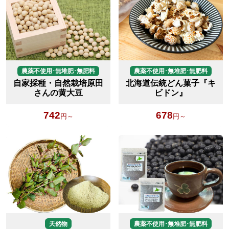
農薬不使用･無堆肥･無肥料
農薬不使用･無堆肥･無肥料
自家採種・自然栽培原田
北海道伝統どん菓子『キ
さんの黄大豆
ビドン』
742
678
円～
円～
天然物
農薬不使用･無堆肥･無肥料