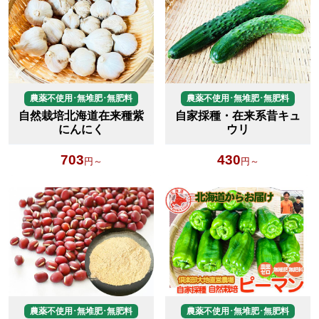
農薬不使用･無堆肥･無肥料
農薬不使用･無堆肥･無肥料
自然栽培北海道在来種紫
自家採種・在来系昔キュ
にんにく
ウリ
703
430
円～
円～
農薬不使用･無堆肥･無肥料
農薬不使用･無堆肥･無肥料