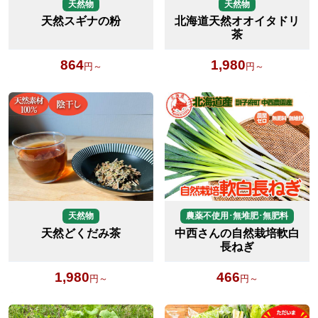
天然物
天然物
天然スギナの粉
北海道天然オオイタドリ
茶
864
1,980
円～
円～
天然物
農薬不使用･無堆肥･無肥料
天然どくだみ茶
中西さんの自然栽培軟白
長ねぎ
1,980
466
円～
円～