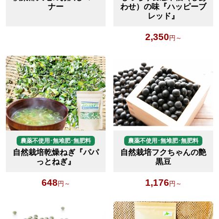
ナー
わせ）の味『ハッピーブ
レッド』
2,350
円～
農薬不使用･無堆肥･無肥料
農薬不使用･無堆肥･無肥料
自然栽培乾燥ねぎ『パパ
自然栽培フクちゃんの艶
っとねぎ』
黒豆
648
1,176
円～
円～