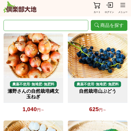
カート
ログイン
メニュー
商品を探す
農薬不使用･無堆肥･無肥料
農薬不使用･無堆肥･無肥料
瀬野さんの自然栽培縄文
自然栽培山ぶどう
玉ねぎ
1,040
625
円～
円～