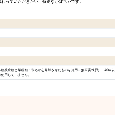
味わっていただきたい、特別なかぼちゃです。
作物残査物と菜種粕・米ぬかを発酵させたものを施用～無家畜堆肥）、40年
ロ使用していません。