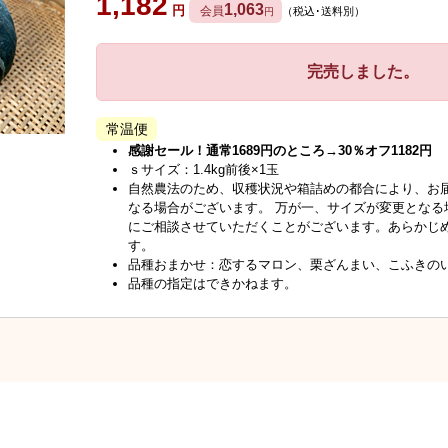
1,182
1,063
円
会員
（税込･送料別）
円
完売しました。
常温便
感謝セール！通常1689円のところ→30％オフ1182円
ｓサイズ：1.4kg前後×1玉
自然農法のため、収穫状況や箱詰めの都合により、お
なる場合がございます。 万が一、サイズが変更となる
にご相談させていただくことがございます。あらかじ
す。
品種おまかせ：恋するマロン、栗ざんまい、こふきの
品種の指定はできかねます。