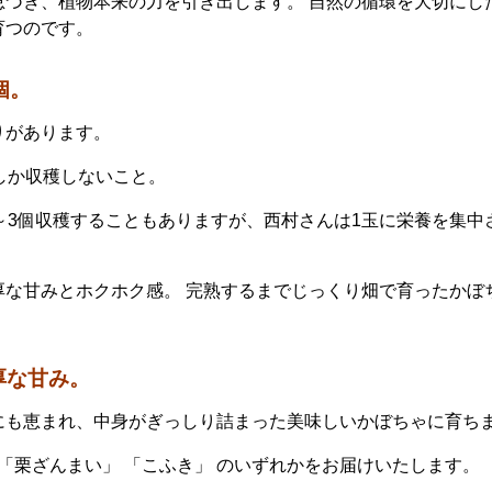
息づき、植物本来の力を引き出します。 自然の循環を大切にし
育つのです。
個。
りがあります。
しか収穫しないこと。
～3個収穫することもありますが、西村さんは1玉に栄養を集中
厚な甘みとホクホク感。 完熟するまでじっくり畑で育ったかぼ
厚な甘み。
にも恵まれ、中身がぎっしり詰まった美味しいかぼちゃに育ち
 「栗ざんまい」 「こふき」 のいずれかをお届けいたします。