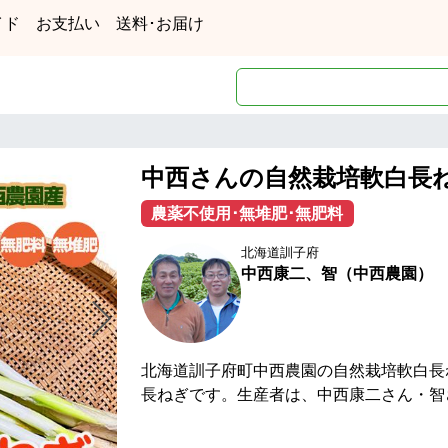
イド
お支払い
送料･お届け
中西さんの自然栽培軟白長
農薬不使用･無堆肥･無肥料
北海道訓子府
中西康二、智（中西農園）
北海道訓子府町中西農園の自然栽培軟白長
長ねぎです。生産者は、中西康二さん・