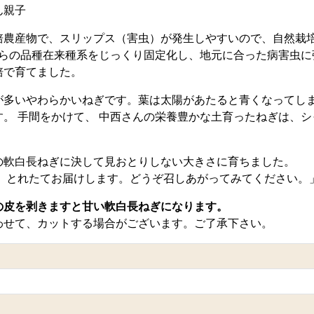
ん親子
培農産物で、スリップス（害虫）が発生しやすいので、自然栽
がらの品種在来種系をじっくり固定化し、地元に合った病害虫
培で育てました。
が多いやわらかいねぎです。葉は太陽があたると青くなってし
。 手間をかけて、 中西さんの栄養豊かな土育ったねぎは、
の軟白長ねぎに決して見おとりしない大きさに育ちました。
。 とれたてお届けします。どうぞ召しあがってみてください。
の皮を剥きますと甘い軟白長ねぎになります。
わせて、カットする場合がございます。ご了承下さい。