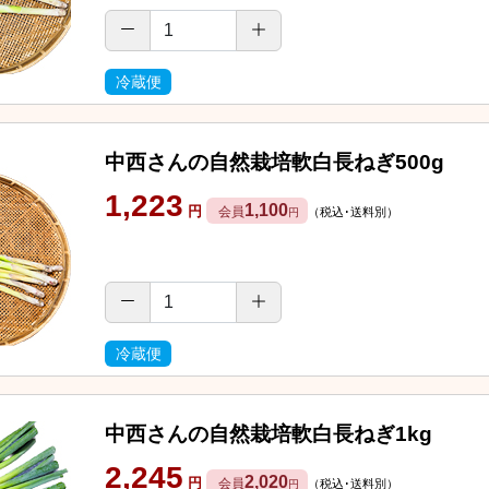
冷蔵便
中西さんの自然栽培軟白長ねぎ500g
1,223
1,100
円
会員
（税込･送料別）
円
冷蔵便
中西さんの自然栽培軟白長ねぎ1kg
2,245
2,020
円
会員
（税込･送料別）
円