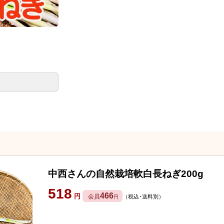
中西さんの自然栽培軟白長ねぎ200g
518
466
円
会員
（税込･送料別）
円