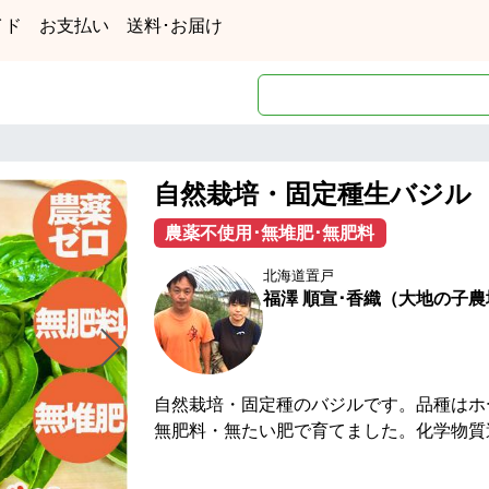
イド
お支払い
送料･お届け
自然栽培・固定種生バジル
農薬不使用･無堆肥･無肥料
北海道置戸
福澤 順宣･香織（大地の子農
自然栽培・固定種のバジルです。品種はホ
無肥料・無たい肥で育てました。化学物質