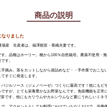
商品の説明
になりました
営農場産 生産者は、福澤順宣・香織夫妻です。
す。品種はホーリー。種から100％自然栽培。農薬不使用・
菜です。
に手摘み。茎をカットしながら袋詰めなど・・手作業でおこな
してすぐに発送します。
、バジルソース（ジェノベーゼ）づくりに最高です！他にもピ
ルですが、とても栄養豊かなお野菜なんです。免疫機能を正常に
が豊富です。他にもカリウムやカルシウムなど夏にうれしいミネ
んで、アクセントとしてお料理にかけていただくだけで、栄養