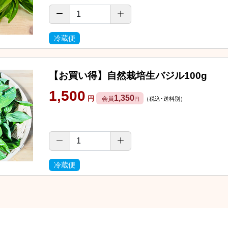
冷蔵便
【お買い得】自然栽培生バジル100g
1,500
1,350
円
会員
（税込･送料別）
円
冷蔵便