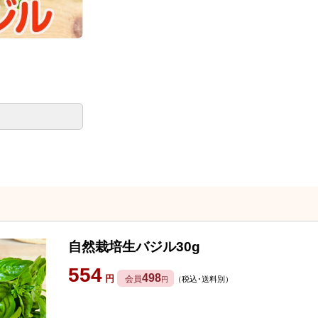
自然栽培生バジル30g
554
498
円
会員
（税込･送料別）
円