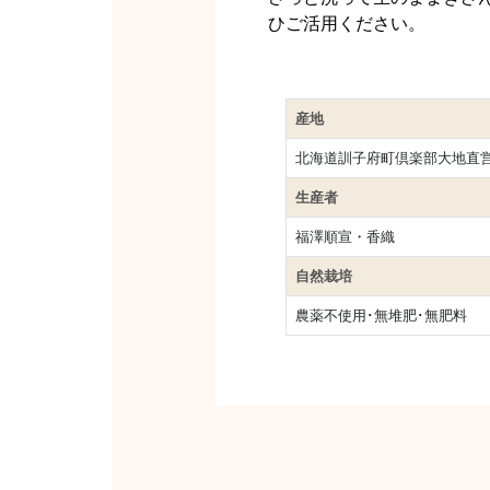
ひご活用ください。
産地
北海道訓子府町倶楽部大地直
生産者
福澤順宣・香織
自然栽培
農薬不使用･無堆肥･無肥料