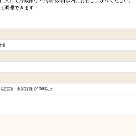
袋に入れて冷蔵保存～到着後3日以内にお召し上がりください。
まま調理できます！
農場
固定種・自家採種で13年以上