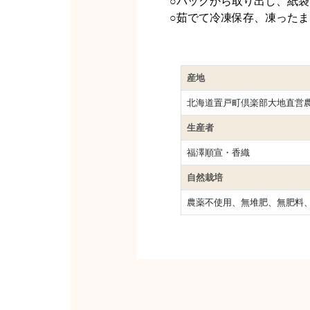
○パックから取り出し、紙
○茹でて冷凍保存、凍った
産地
北海道置戸町倶楽部大地直営
生産者
福澤順宣・香織
自然栽培
農薬不使用、無堆肥、無肥料、