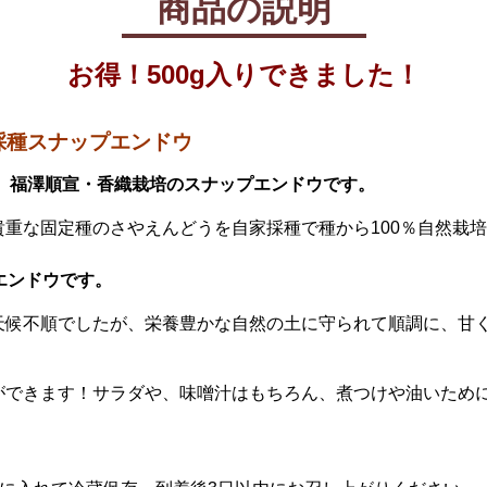
商品の説明
お得！500g入りできました！
採種スナップエンドウ
場 福澤順宣・香織栽培のスナップエンドウです。
重な固定種のさやえんどうを自家採種で種から100％自然栽
エンドウです。
天候不順でしたが、栄養豊かな自然の土に守られて順調に、甘
ができます！サラダや、味噌汁はもちろん、煮つけや油いため