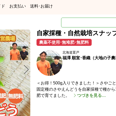
イド
お支払い
送料･お届け
自家採種・自然栽培スナッ
農薬不使用･無堆肥･無肥料
北海道置戸
福澤 順宣･香織（大地の子農
＜お得！500g入りできました！＞さやご
固定種のさやえんどうを自家採種で種から
肥で育てました。
つづきを見る…