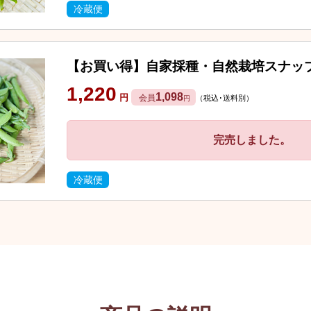
冷蔵便
【お買い得】自家採種・自然栽培スナップ
1,220
1,098
円
会員
（税込･送料別）
円
完売しました。
冷蔵便