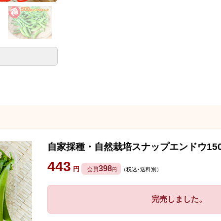
自家採種・自然栽培スナップエンドウ150
443
398
円
会員
（税込･送料別）
円
完売しました。