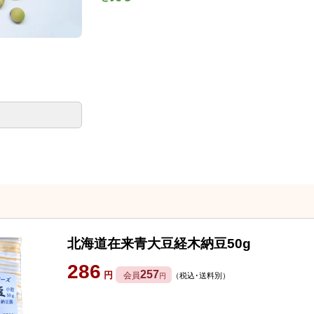
北海道在来青大豆経木納豆50g
286
257
円
会員
（税込･送料別）
円