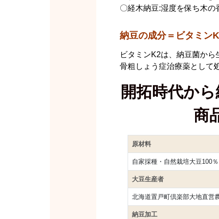
〇経木納豆:湿度を保ち木の
納豆の成分＝ビタミンK
ビタミンK2は、納豆菌から
骨粗しょう症治療薬として
開拓時代から
商
原材料
自家採種・自然栽培大豆100％
大豆生産者
北海道置戸町倶楽部大地直営
納豆加工