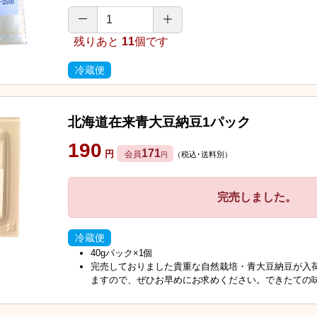
残りあと
11
個です
冷蔵便
北海道在来青大豆納豆1パック
190
171
円
会員
（税込･送料別）
円
完売しました。
冷蔵便
40gパック×1個
完売しておりました貴重な自然栽培・青大豆納豆が入
ますので、ぜひお早めにお求めください。できたての