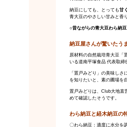
納豆にしても、とっても
甘
青大豆のやさしい甘みと香
○昔ながらの青大豆わら納
納豆屋さんが驚いたう
原材料の自然栽培青大豆「
いる道南平塚食品 代表取締
「置戸みどり」の美味しさ
を知りたいと、素の圃場を
置戸みどりは、Club大地
めて確認したそうです。
わら納豆と経木納豆の
〇わら納豆：適度に水分を