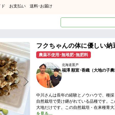
イド
お支払い
送料･お届け
フクちゃんの体に優しい納
農薬不使用･無堆肥･無肥料
北海道置戸
福澤 順宣･香織（大地の子農
中川さんは長年の経験とノウハウで、種採
自然栽培で受け継がれている品種です。この
大地だけです。この自然栽培・在来種青大
を見る…