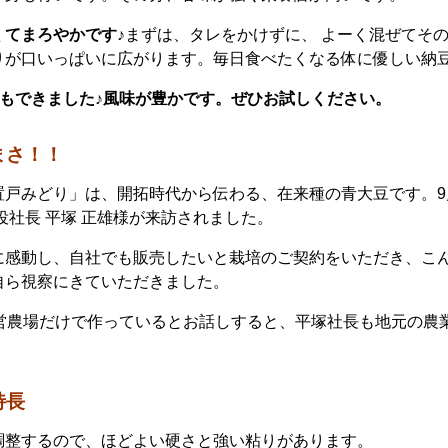
くてまろやかです♪
まずは、タレをかけずに、 よーく混ぜてそ
りが口いっぱいに広がります。毎日食べたくなる体に優しい納
豆もできました♪風味が豊かです。ぜひお試しください。
まさ！！
置戸みどり」は、開拓時代から伝わる、在来種の青大豆です。9
役社長 平塚 正雄様が来訪されました。
に感動し、自社でも販売したいと栽培のご契約をいただき、こ
自ら視察にきていただきました。
直営農場だけで作っているとお話しすると、平塚社長も地元の農
特長
調整するので、ほどよい硬さと強い粘りがあります。