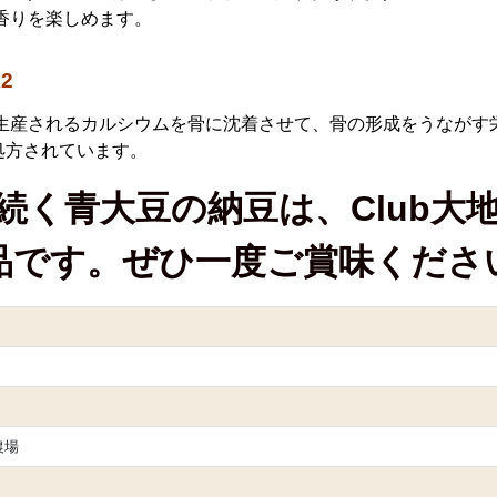
香りを楽しめます。
2
生産されるカルシウムを骨に沈着させて、骨の形成をうながす
処方されています。
続く青大豆の納豆は、Club大
品です。ぜひ一度ご賞味くださ
農場